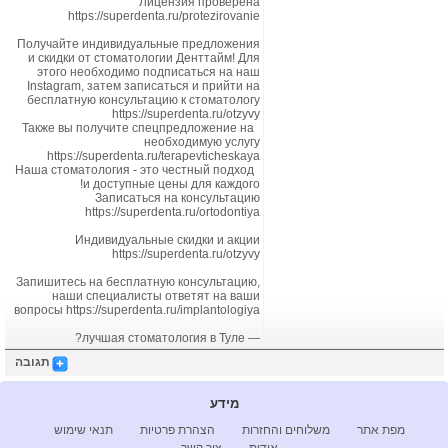
Лицензия проверена
https://superdenta.ru/protezirovanie
Получайте индивидуальные предложения
הצוות שלנו
и скидки от стоматологии Денттайм! Для
этого необходимо подписаться на наш
Instagram, затем записаться и прийти на
הורדות
бесплатную консультацию к стоматологу
https://superdenta.ru/otzyvy
Также вы получите спецпредложение на
תמיכה טכנית
необходимую услугу
https://superdenta.ru/terapevticheskaya
Наша стоматология - это честный подход
и доступные цены для каждого!
אזור לקוחות
Записаться на консультацию
https://superdenta.ru/ortodontiya
Индивидуальные скидки и акции
https://superdenta.ru/otzyvy
Запишитесь на бесплатную консультацию,
наши специалисты ответят на ваши
вопросы https://superdenta.ru/implantologiya
— лучшая стоматология в Туле?
תגובה
מידע
מפת אתר
משלוחים והחזרות
הצהרת פרטיות
תנאי שימוש